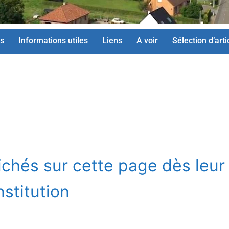
s
Informations utiles
Liens
A voir
Sélection d’arti
ichés sur cette page dès leur
stitution