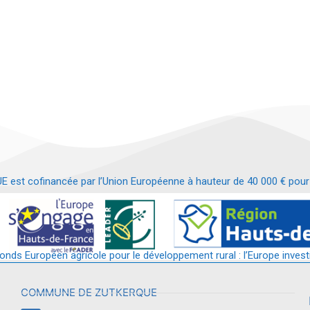
t cofinancée par l’Union Européenne à hauteur de 40 000 € pour le
t requalification d’un bâtiment en services et commerces de proximit
fonds Européen agricole pour le développement rural : l’Europe invest
COMMUNE DE ZUTKERQUE