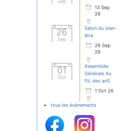
Sep
13 Sep
26
Salon du bien-
26
être
Sep
26 Sep
26
Assemblée
01
Générale Au
Oct
FiL des anS
1 Oct 26
tous les évènements