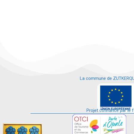
La commune de ZUTKERQUE es
e
Projet cofinancé par le 