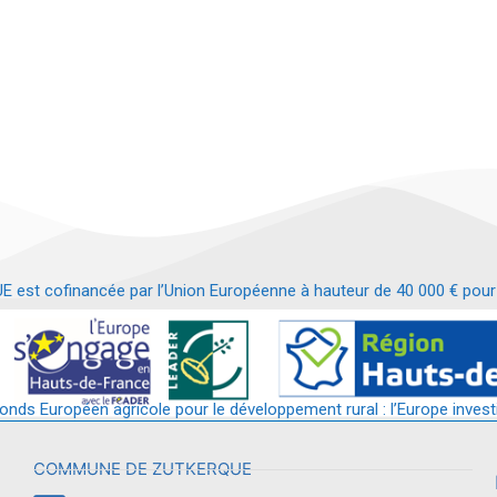
t cofinancée par l’Union Européenne à hauteur de 40 000 € pour le
t requalification d’un bâtiment en services et commerces de proximit
fonds Européen agricole pour le développement rural : l’Europe invest
COMMUNE DE ZUTKERQUE