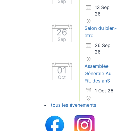
Sep
13 Sep
26
Salon du bien-
26
être
Sep
26 Sep
26
Assemblée
01
Générale Au
Oct
FiL des anS
1 Oct 26
tous les évènements