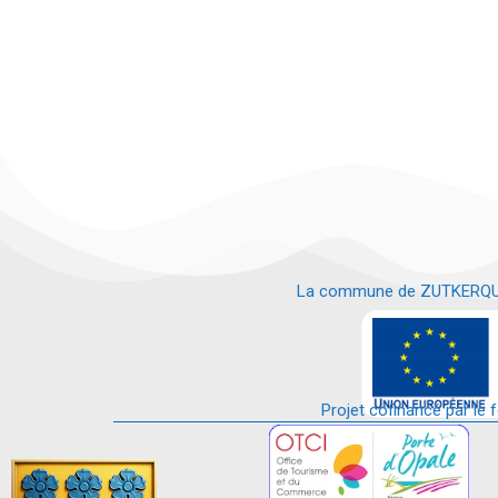
La commune de ZUTKERQUE es
e
Projet cofinancé par le 