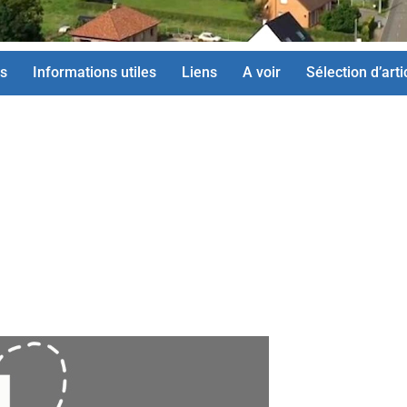
s
Informations utiles
Liens
A voir
Sélection d’arti