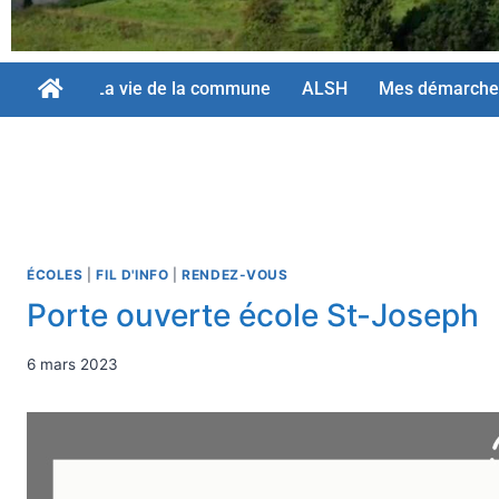
La vie de la commune
ALSH
Mes démarche
ÉCOLES
|
FIL D'INFO
|
RENDEZ-VOUS
Porte ouverte école St-Joseph
6 mars 2023