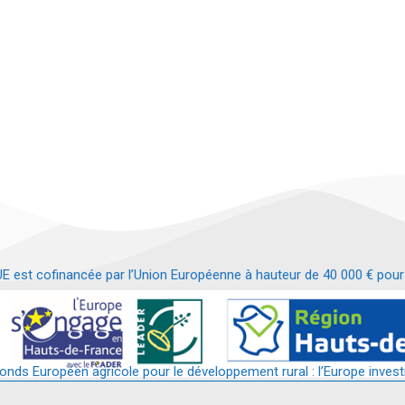
t cofinancée par l’Union Européenne à hauteur de 40 000 € pour le
t requalification d’un bâtiment en services et commerces de proximit
fonds Européen agricole pour le développement rural : l’Europe invest