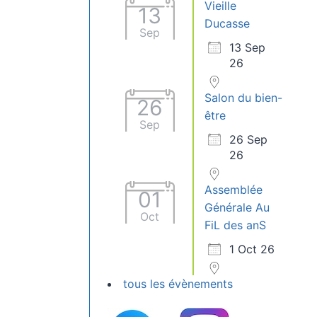
Vieille
13
Ducasse
Sep
13 Sep
26
Salon du bien-
26
être
Sep
26 Sep
26
Assemblée
01
Générale Au
Oct
FiL des anS
1 Oct 26
tous les évènements