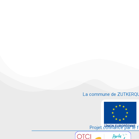
La commune de ZUTKERQUE es
e
Projet cofinancé par le 