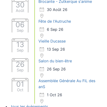
Brocante - Zutkerque s'anime
30
30 Août 26
Août
Fête de l'Autruche
06
6 Sep 26
Sep
Vieille Ducasse
13
13 Sep 26
Sep
Salon du bien-être
26
26 Sep 26
Sep
Assemblée Générale Au FiL des
01
anS
Oct
1 Oct 26
tous les évènements