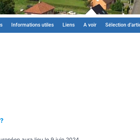
s
Informations utiles
Liens
A voir
Sélection d’arti
?
uropéen aura lieu le 9 juin 2024.