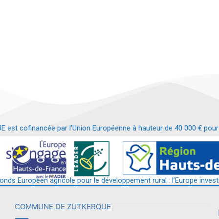
t cofinancée par l’Union Européenne à hauteur de 40 000 € pour le
t requalification d’un bâtiment en services et commerces de proximit
fonds Européen agricole pour le développement rural : l’Europe invest
COMMUNE DE ZUTKERQUE