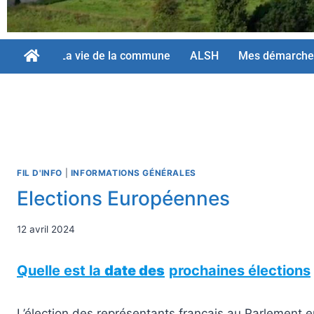
La vie de la commune
ALSH
Mes démarche
FIL D'INFO
|
INFORMATIONS GÉNÉRALES
Elections Européennes
12 avril 2024
Quelle est la
date des
prochaines élections
L’élection des représentants français au Parlement e