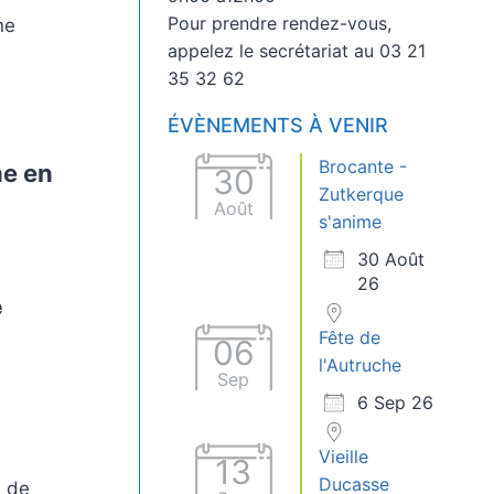
Pour prendre rendez-vous,
ne
appelez le secrétariat au 03 21
35 32 62
ÉVÈNEMENTS À VENIR
Brocante -
he en
30
Zutkerque
Août
s'anime
30 Août
26
e
Fête de
06
l'Autruche
Sep
6 Sep 26
Vieille
13
Ducasse
u de