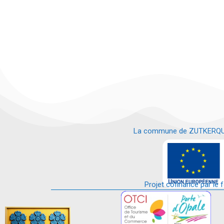
La commune de ZUTKERQUE es
e
Projet cofinancé par le 