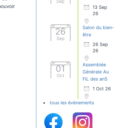
Sep
pouvoir
13 Sep
26
Salon du bien-
26
être
Sep
26 Sep
26
Assemblée
01
Générale Au
Oct
FiL des anS
1 Oct 26
tous les évènements