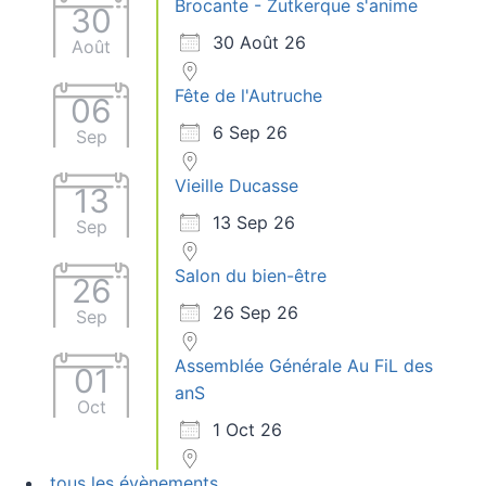
Brocante - Zutkerque s'anime
30
30 Août 26
Août
Fête de l'Autruche
06
6 Sep 26
Sep
Vieille Ducasse
13
13 Sep 26
Sep
Salon du bien-être
26
26 Sep 26
Sep
Assemblée Générale Au FiL des
01
anS
Oct
1 Oct 26
tous les évènements