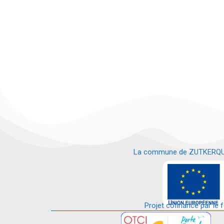
La commune de ZUTKERQUE es
e
Projet cofinancé par le 