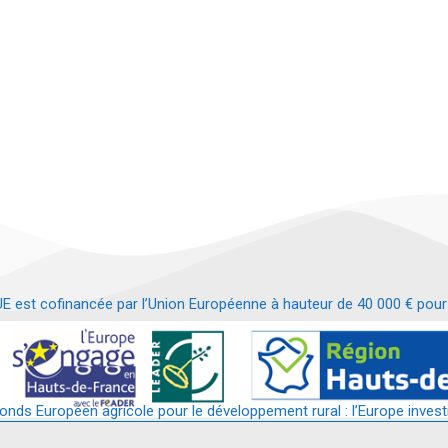
t cofinancée par l’Union Européenne à hauteur de 40 000 € pour le
t requalification d’un bâtiment en services et commerces de proximit
fonds Européen agricole pour le développement rural : l’Europe invest