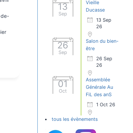
Vieille
13
Ducasse
Sep
-de-
13 Sep
26
ier
Salon du bien-
26
être
Sep
26 Sep
26
Assemblée
01
Générale Au
Oct
FiL des anS
1 Oct 26
tous les évènements