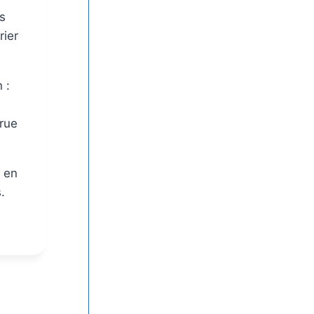
s
rier
 :
 rue
s en
.