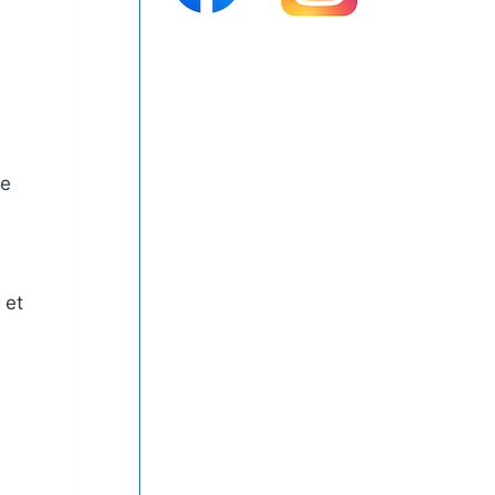
de
 et