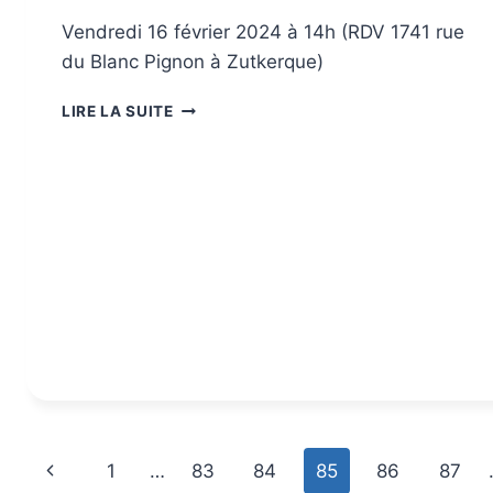
Vendredi 16 février 2024 à 14h (RDV 1741 rue
du Blanc Pignon à Zutkerque)
LIRE LA SUITE
1
…
83
84
85
86
87