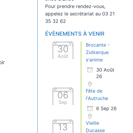
Pour prendre rendez-vous,
appelez le secrétariat au 03 21
35 32 62
ÉVÈNEMENTS À VENIR
Brocante -
30
Zutkerque
Août
s'anime
oir
30 Août
26
Fête de
06
l'Autruche
Sep
6 Sep 26
Vieille
13
Ducasse