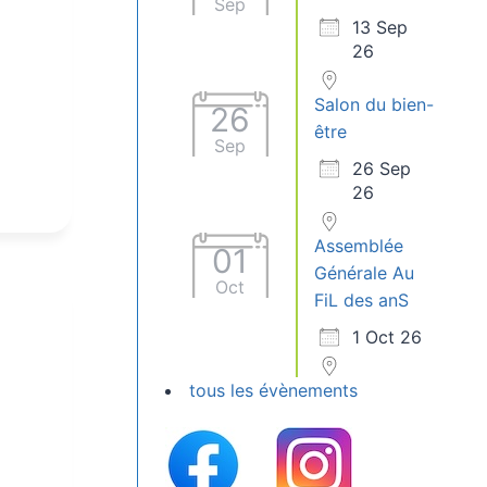
Sep
13 Sep
26
Salon du bien-
26
être
Sep
26 Sep
26
Assemblée
01
Générale Au
Oct
FiL des anS
1 Oct 26
tous les évènements